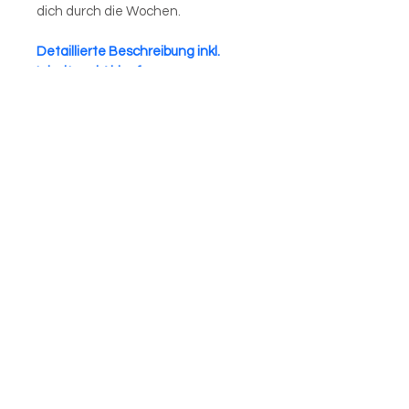
dich durch die Wochen.
D
etaillierte Beschreibung inkl. 
Inhalt und Ablauf 
Karin Ineichen
REFLEXOLOGIE Luzern
Gibraltarstrasse 26, 6003 Luzern
+41 78 665 86 01
,
kontakt@reflexologieluzern.com
IBAN: CH
51 8080 8007 8622
6735 3
Datenschutz
I
Impressum
RAUM MIETEN