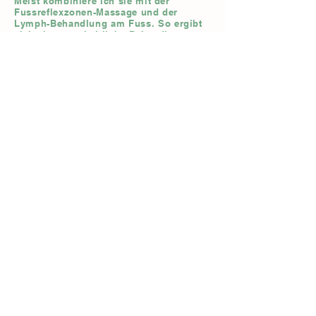
Meist kombiniere ich sie mit der
Fussreflexzonen-Massage und der
Lymph-
Behandlung am Fuss. So ergibt
sich eine ganzheitliche Behandlung.
BUCHEN
Karin Ineichen
REFLEXOLOGIE Luzern
Gibraltarstrasse 26, 6003 Luzern
+41 78 665 86 01
,
kontakt@reflexologieluzern.com
IBAN: CH
51 8080 8007 8622
6735 3
Datenschutz
I
Impressum
RAUM MIETEN