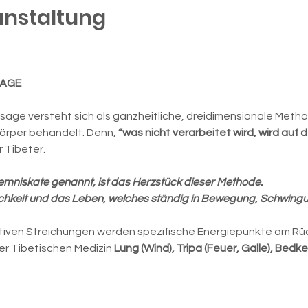
anstaltung
SAGE
sage versteht sich als ganzheitliche, dreidimensionale Meth
örper behandelt. Denn, 
“was nicht verarbeitet wird, wird auf
r Tibeter.
Lemniskate genannt, ist das Herzstück dieser Methode.
lichkeit und das Leben, welches ständig in Bewegung, Schwingu
iven Streichungen werden spezifische Energiepunkte am Rücke
r Tibetischen Medizin 
Lung (Wind), Tripa (Feuer, Galle), Bedke