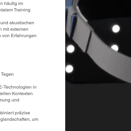
n häufig im
talem Training
 und akustischen
h mit externen
en von Erfahrungen
n Tagen
E-Technologien in
ellen Kontexten
hmung und
biniert präzise
nglandschaften, um