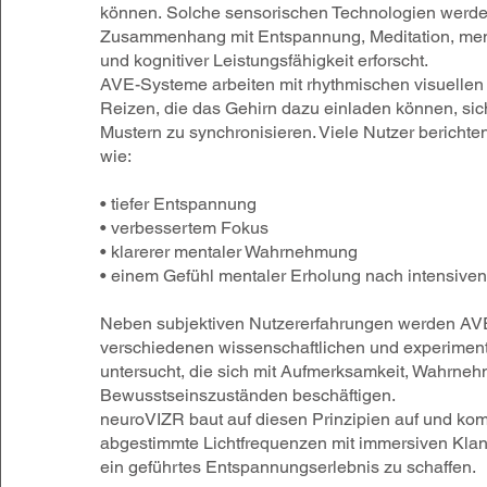
können.
Solche sensorischen Technologien werde
Zusammenhang mit Entspannung, Meditation, men
und kognitiver Leistungsfähigkeit erforscht.
AVE-Systeme arbeiten mit rhythmischen visuellen
Reizen, die das Gehirn dazu einladen können, sic
Mustern zu synchronisieren. Viele Nutzer bericht
wie:
• tiefer Entspannung
• verbessertem Fokus
• klarerer mentaler Wahrnehmung
• einem Gefühl mentaler Erholung nach intensive
Neben subjektiven Nutzererfahrungen werden AV
verschiedenen wissenschaftlichen und experiment
untersucht, die sich mit Aufmerksamkeit, Wahrne
Bewusstseinszuständen beschäftigen.
neuroVIZR baut auf diesen Prinzipien auf und kom
abgestimmte Lichtfrequenzen mit immersiven Kla
ein geführtes Entspannungserlebnis zu schaffen.