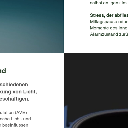
selbst an, ganz im 
Stress, der abflie
Mittagspause oder
Momente des Inneh
Alarmzustand zurü
nd
rschiedenen
rkung von Licht,
schäftigen.
ulation (AVE)
sche Licht- und
 beeinflussen