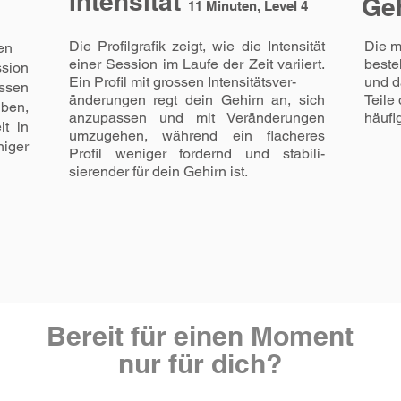
Intensität
Ge
11 Minuten, Level 4
Die Profilgrafik zeigt, wie die Intensität
Die m
en
einer Session im Laufe der Zeit variiert.
beste
ssion
Ein Profil mit grossen Intensitätsver-
und d
ssen
änderungen regt dein Gehirn an, sich
Teile
ben,
anzupassen und mit Veränderungen
häufi
it in
umzugehen, während ein flacheres
niger
Profil weniger fordernd und stabili-
sierender für dein Gehirn ist.
Bereit für einen Moment
nur für dich?