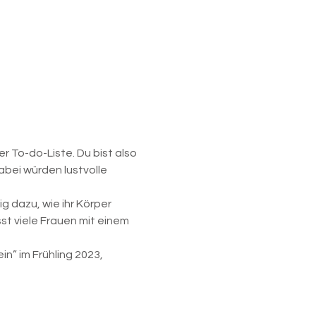
r To-do-Liste. Du bist also 
abei würden lustvolle 
 dazu, wie ihr Körper 
sst viele Frauen mit einem 
” im Frühling 2023, 