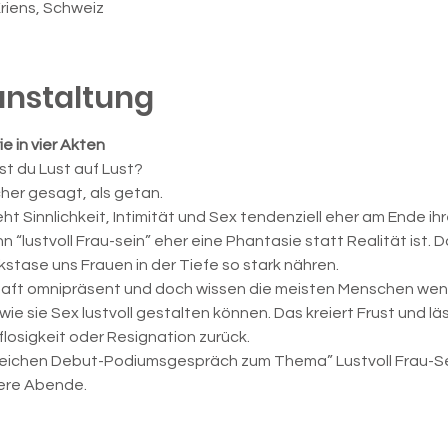
Kriens, Schweiz
anstaltung
ie in vier Akten
ast du Lust auf Lust?
acher gesagt, als getan.
t Sinnlichkeit, Intimität und Sex tendenziell eher am Ende ihre
n “lustvoll Frau-sein” eher eine Phantasie statt Realität ist. D
tase uns Frauen in der Tiefe so stark nähren.
chaft omnipräsent und doch wissen die meisten Menschen wenig
wie sie Sex lustvoll gestalten können. Das kreiert Frust und lä
losigkeit oder Resignation zurück.
eichen Debut-Podiumsgespräch zum Thema” Lustvoll Frau-Sein
tere Abende.