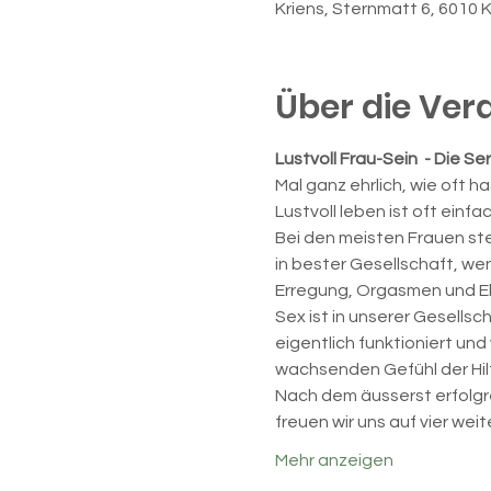
Kriens, Sternmatt 6, 6010 
Über die Ver
Lustvoll Frau-Sein  - Die Ser
Mal ganz ehrlich, wie oft h
Lustvoll leben ist oft einf
Bei den meisten Frauen steh
in bester Gesellschaft, wen
Erregung, Orgasmen und Eks
Sex ist in unserer Gesells
eigentlich funktioniert und 
wachsenden Gefühl der Hilf
Nach dem äusserst erfolgr
freuen wir uns auf vier wei
Mehr anzeigen