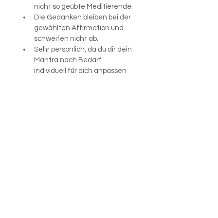
nicht so geübte Meditierende.
Die Gedanken bleiben bei der 
gewählten Affirmation und 
schweifen nicht ab.
Sehr persönlich, da du dir dein 
Mantra nach Bedarf 
individuell für dich anpassen 
kannst.
Inkl. Anleitung und Karte mit 
Affirmationen
Jede Kette ist handgemacht 
und ein Unikat
Stein 1:
Stein 2:
Stein 3: 
Stein 1