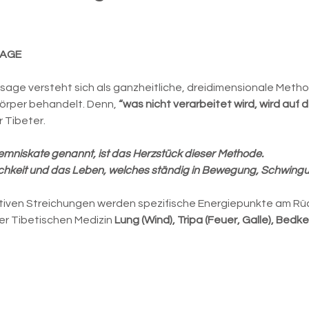
SAGE
sage versteht sich als ganzheitliche, dreidimensionale Meth
örper behandelt. Denn, 
“was nicht verarbeitet wird, wird auf
r Tibeter.
Lemniskate genannt, ist das Herzstück dieser Methode.
lichkeit und das Leben, welches ständig in Bewegung, Schwingu
iven Streichungen werden spezifische Energiepunkte am Rücke
r Tibetischen Medizin 
Lung (Wind), Tripa (Feuer, Galle), Bedke