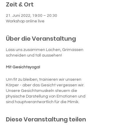
Zeit & Ort
21. Juni 2022, 19:00 – 20:30
Workshop online live
Über die Veranstaltung
Lass uns zusammen Lachen, Grimassen
schneiden und toll aussehen!
Mit Gesichtsyoga!
Um fit zu bleiben, trainieren wir unseren
Körper - aber das Gesicht vergessen wir.
Unsere Gesichtsmuskeln steuern die
physische Darstellung von Emotionen und
sind hauptverantwortlich für die Mimik.
Gesichtsyoga bzw. Face Yoga bietet über
Diese Veranstaltung teilen
70 Übungen für den Gesichts- und
Halsbereich und hilft, an den gewünschten
Stellen Veränderungen zu erlangen.