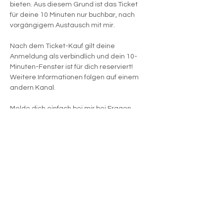
bieten. Aus diesem Grund ist das Ticket 
für deine 10 Minuten nur buchbar, nach 
vorgängigem Austausch mit mir. 
Nach dem Ticket-Kauf gilt deine 
Anmeldung als verbindlich und dein 10-
Minuten-Fenster ist für dich reserviert! 
Weitere Informationen folgen auf einem 
andern Kanal.
Melde dich einfach bei mir bei Fragen.
Ich freue mich auf dich
Mehr anzeigen
Diese Veranstaltung teilen