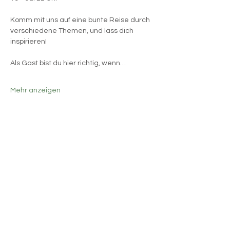
Komm mit uns auf eine bunte Reise durch 
verschiedene Themen, und lass dich 
inspirieren!
Als Gast bist du hier richtig, wenn…
Mehr anzeigen
Diese Veranstaltung teilen
Karin Ineichen
REFLEXOLOGIE Luzern